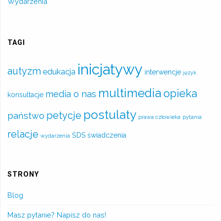
Wydarzenia
TAGI
inicjatywy
autyzm
edukacja
interwencje
język
multimedia
opieka
media o nas
konsultacje
postulaty
petycje
państwo
prawa człowieka
pytania
relacje
ŚDS
świadczenia
wydarzenia
STRONY
Blog
Masz pytanie? Napisz do nas!