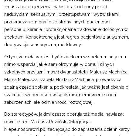
zmuszanie do jedzenia, hałas, brak ochrony przed
nadużyciami seksualnymi, przestępstwami, wyzwiskami,
przekraczaniem granic ze strony innych pacjentów i
personelu, karanie i protekcjonalne traktowanie dorosłych w
spektrum. Konsekwencją jest regres pacjentów z autyzmem,
deprywacja sensoryczna, meltdowny.
O tym, że niełatwo jest być dzieckiem w spektrum autyzmu
mimo wsparcia, jakie sam otrzymuje w domu i silnych
szkolnych przyjaźni, mówił dwunastoletni Mateusz Machnica.
Mama Mateusza, Izabela Hnidziuk-Machnica, prowadząca
zdalną część spotkania, podkreślała, jak ważne jest dbanie o
szacunek wobec osób w spektrum, niemówienie o ich
zaburzeniach, ale odmienności rozwojowej.
Do stereotypów, jakimi często operują też media, nawiązał
również red. Mateusz Różański (Integracja,
Niepelnosprawni.pl), zachęcając do zapraszania dziennikarzy