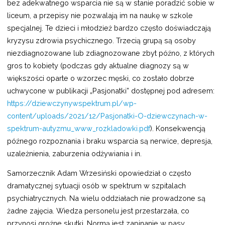
bez adekwatnego wsparcia nie są w stanie poradzić sobie w
liceum, a przepisy nie pozwalają im na naukę w szkole
specjalnej. Te dzieci i młodzież bardzo często doświadczają
kryzysu zdrowia psychicznego. Trzecią grupą są osoby
niezdiagnozowane lub zdiagnozowane zbyt późno, z których
gros to kobiety (podczas gdy aktualne diagnozy są w
większości oparte o wzorzec męski, co zostało dobrze
uchwycone w publikacji „Pasjonatki” dostępnej pod adresem:
https://dziewczynywspektrum.pl/wp-
content/uploads/2021/12/Pasjonatki-O-dziewczynach-w-
spektrum-autyzmu_www_rozkladowki.pdf
). Konsekwencją
późnego rozpoznania i braku wsparcia są nerwice, depresja,
uzależnienia, zaburzenia odżywiania i in.
Samorzecznik Adam Wrzesiński opowiedział o często
dramatycznej sytuacji osób w spektrum w szpitalach
psychiatrycznych. Na wielu oddziałach nie prowadzone są
żadne zajęcia. Wiedza personelu jest przestarzała, co
przynosi groźne skutki. Normą jest zapinanie w pasy,