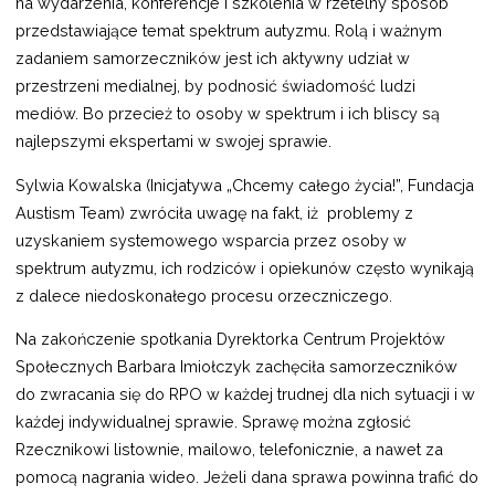
na wydarzenia, konferencje i szkolenia w rzetelny sposób
przedstawiające temat spektrum autyzmu. Rolą i ważnym
zadaniem samorzeczników jest ich aktywny udział w
przestrzeni medialnej, by podnosić świadomość ludzi
mediów. Bo przecież to osoby w spektrum i ich bliscy są
najlepszymi ekspertami w swojej sprawie.
Sylwia Kowalska (Inicjatywa „Chcemy całego życia!”, Fundacja
Austism Team) zwróciła uwagę na fakt, iż problemy z
uzyskaniem systemowego wsparcia przez osoby w
spektrum autyzmu, ich rodziców i opiekunów często wynikają
z dalece niedoskonałego procesu orzeczniczego.
Na zakończenie spotkania Dyrektorka Centrum Projektów
Społecznych Barbara Imiołczyk zachęciła samorzeczników
do zwracania się do RPO w każdej trudnej dla nich sytuacji i w
każdej indywidualnej sprawie. Sprawę można zgłosić
Rzecznikowi listownie, mailowo, telefonicznie, a nawet za
pomocą nagrania wideo. Jeżeli dana sprawa powinna trafić do