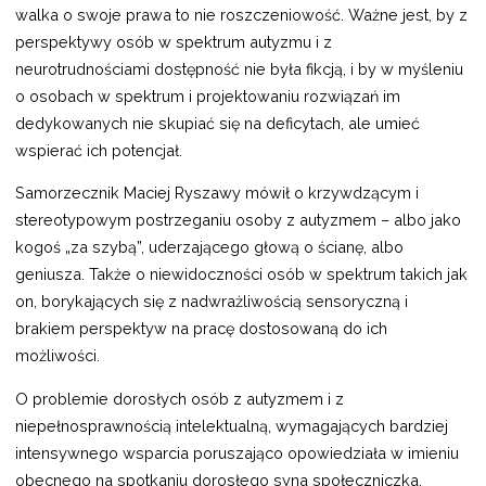
walka o swoje prawa to nie roszczeniowość. Ważne jest, by z
perspektywy osób w spektrum autyzmu i z
neurotrudnościami dostępność nie była fikcją, i by w myśleniu
o osobach w spektrum i projektowaniu rozwiązań im
dedykowanych nie skupiać się na deficytach, ale umieć
wspierać ich potencjał.
Samorzecznik Maciej Ryszawy mówił o krzywdzącym i
stereotypowym postrzeganiu osoby z autyzmem – albo jako
kogoś „za szybą”, uderzającego głową o ścianę, albo
geniusza. Także o niewidoczności osób w spektrum takich jak
on, borykających się z nadwrażliwością sensoryczną i
brakiem perspektyw na pracę dostosowaną do ich
możliwości.
O problemie dorosłych osób z autyzmem i z
niepełnosprawnością intelektualną, wymagających bardziej
intensywnego wsparcia poruszająco opowiedziała w imieniu
obecnego na spotkaniu dorosłego syna społeczniczka,