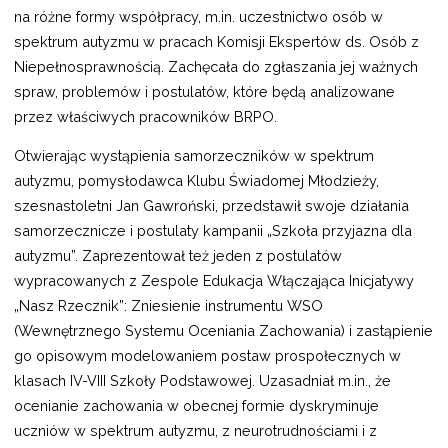
na różne formy współpracy, m.in. uczestnictwo osób w
spektrum autyzmu w pracach Komisji Ekspertów ds. Osób z
Niepełnosprawnością. Zachęcała do zgłaszania jej ważnych
spraw, problemów i postulatów, które będą analizowane
przez właściwych pracowników BRPO.
Otwierając wystąpienia samorzeczników w spektrum
autyzmu, pomysłodawca Klubu Świadomej Młodzieży,
szesnastoletni Jan Gawroński, przedstawił swoje działania
samorzecznicze i postulaty kampanii „Szkoła przyjazna dla
autyzmu”. Zaprezentował też jeden z postulatów
wypracowanych z Zespole Edukacja Włączająca Inicjatywy
„Nasz Rzecznik”: Zniesienie instrumentu WSO
(Wewnętrznego Systemu Oceniania Zachowania) i zastąpienie
go opisowym modelowaniem postaw prospołecznych w
klasach IV-VIII Szkoły Podstawowej. Uzasadniał m.in., że
ocenianie zachowania w obecnej formie dyskryminuje
uczniów w spektrum autyzmu, z neurotrudnościami i z