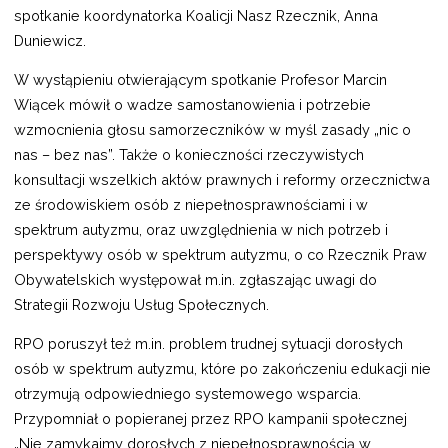
spotkanie koordynatorka Koalicji Nasz Rzecznik, Anna
Duniewicz.
W wystąpieniu otwierającym spotkanie Profesor Marcin
Wiącek mówił o wadze samostanowienia i potrzebie
wzmocnienia głosu samorzeczników w myśl zasady „nic o
nas – bez nas”. Także o konieczności rzeczywistych
konsultacji wszelkich aktów prawnych i reformy orzecznictwa
ze środowiskiem osób z niepełnosprawnościami i w
spektrum autyzmu, oraz uwzględnienia w nich potrzeb i
perspektywy osób w spektrum autyzmu, o co Rzecznik Praw
Obywatelskich występował m.in. zgłaszając uwagi do
Strategii Rozwoju Usług Społecznych.
RPO poruszył też m.in. problem trudnej sytuacji dorosłych
osób w spektrum autyzmu, które po zakończeniu edukacji nie
otrzymują odpowiedniego systemowego wsparcia.
Przypomniał o popieranej przez RPO kampanii społecznej
„Nie zamykajmy dorosłych z niepełnosprawnością w