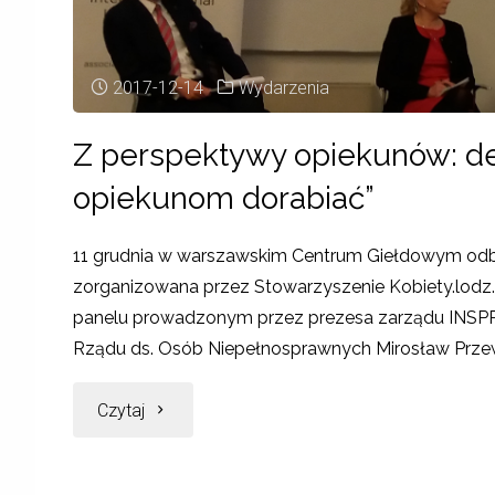
2017-12-14
Wydarzenia
Z perspektywy opiekunów: de
opiekunom dorabiać”
11 grudnia w warszawskim Centrum Giełdowym odbył
zorganizowana przez Stowarzyszenie Kobiety.lodz.
panelu prowadzonym przez prezesa zarządu INSPRO
Rządu ds. Osób Niepełnosprawnych Mirosław Przewoź
Czytaj