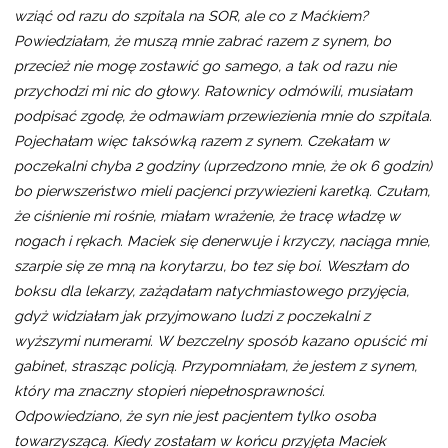
wziąć od razu do szpitala na SOR, ale co z Maćkiem?
Powiedziałam, że muszą mnie zabrać razem z synem, bo
przecież nie mogę zostawić go samego, a tak od razu nie
przychodzi mi nic do głowy. Ratownicy odmówili, musiałam
podpisać zgodę, że odmawiam przewiezienia mnie do szpitala.
Pojechałam więc taksówką razem z synem. Czekałam w
poczekalni chyba 2 godziny (uprzedzono mnie, że ok 6 godzin)
bo pierwszeństwo mieli pacjenci przywiezieni karetką. Czułam,
że ciśnienie mi rośnie, miałam wrażenie, że tracę władzę w
nogach i rękach. Maciek się denerwuje i krzyczy, naciąga mnie,
szarpie się ze mną na korytarzu, bo tez się boi. Weszłam do
boksu dla lekarzy, zażądałam natychmiastowego przyjęcia,
gdyż widziałam jak przyjmowano ludzi z poczekalni z
wyższymi numerami. W bezczelny sposób kazano opuścić mi
gabinet, strasząc policją. Przypomniałam, że jestem z synem,
który ma znaczny stopień niepełnosprawności.
Odpowiedziano, że syn nie jest pacjentem tylko osoba
towarzyszącą. Kiedy zostałam w końcu przyjęta Maciek